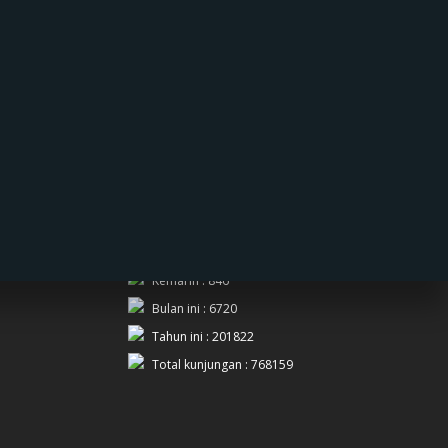
PENGUNJUNG
Hari ini : 334
Kemarin : 846
Bulan ini : 6720
Tahun ini : 201822
Total kunjungan : 768159