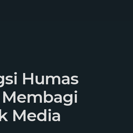
gsi Humas
k Membagi
k Media