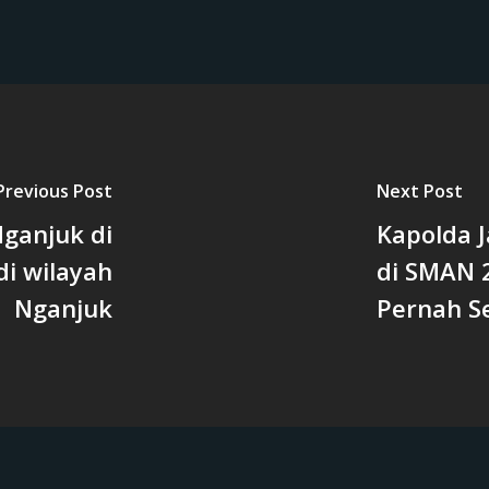
Previous Post
Next Post
Nganjuk di
Kapolda J
i wilayah
di SMAN 
Nganjuk
Pernah Se