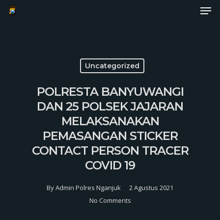
Men
Skip
to
Close
main
Menu
content
Uncategorized
POLRESTA BANYUWANGI
DAN 25 POLSEK JAJARAN
MELAKSANAKAN
PEMASANGAN STICKER
CONTACT PERSON TRACER
COVID 19
By
Admin Polres Nganjuk
2 Agustus 2021
No Comments