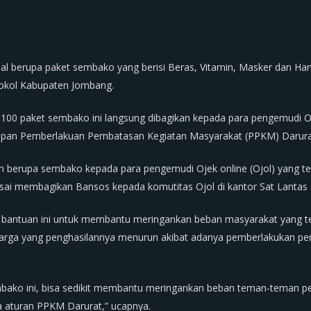
l berupa paket sembako yang berisi Beras, Vitamin, Masker dan Han
tokol Kabupaten Jombang.
00 paket sembako ini langsung dibagikan kepada para pengemudi O
apan Pemberlakuan Pembatasan Kegiatan Masyarakat (PPKM) Darura
uan berupa sembako kepada para pengemudi Ojek online (Ojol) yang 
i membagikan Bansos kepada komutitas Ojol di kantor Sat Lantas P
n bantuan ini untuk membantu meringankan beban masyarakat yang 
ak warga yang penghasilannya menurun akibat adanya pemberlakukan 
bako ini, bisa sedikit membantu meringankan beban teman-teman pe
 aturan PPKM Darurat,” ucapnya.