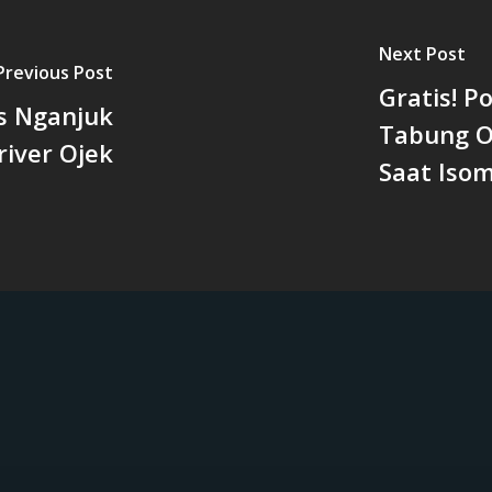
Next Post
Previous Post
Gratis! P
es Nganjuk
Tabung O
river Ojek
Saat Iso