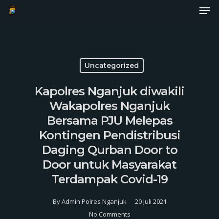
Men
Skip
to
Close
main
Menu
content
Uncategorized
Kapolres Nganjuk diwakili
Wakapolres Nganjuk
Bersama PJU Melepas
Kontingen Pendistribusi
Daging Qurban Door to
Door untuk Masyarakat
Terdampak Covid-19
By
Admin Polres Nganjuk
20 Juli 2021
No Comments