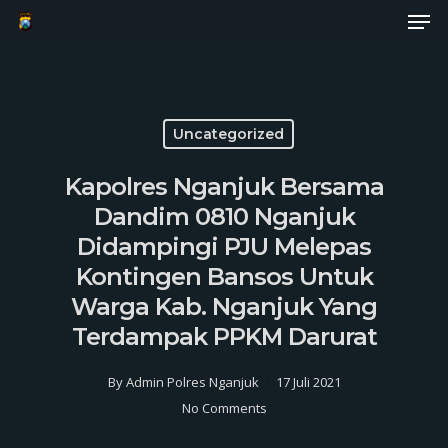
Men
Skip
to
Close
main
Menu
content
Uncategorized
Kapolres Nganjuk Bersama
Dandim 0810 Nganjuk
Didampingi PJU Melepas
Kontingen Bansos Untuk
Warga Kab. Nganjuk Yang
Terdampak PPKM Darurat
By
Admin Polres Nganjuk
17 Juli 2021
No Comments