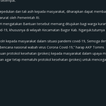
 setempat.
 kepedulian dan tali asih kepada masyarakat, diharapkan dapat mem
urat oleh Pemerintah RI.
H mengatakan Bantuan tersebut memang ditujukan bagi warga kura
id-19, khususnya di wilayah Kecamatan Bagor Kab. Nganjuk.tuturnya
 Polri kepada masyarakat dalam situasi pandemi covid-19, Semoga de
bencana nasional wabah virus Corona Covid-19,” harap AKP Tommi.
mbauan protokol kesehatan (prokes) kepada masyarakat dalam upaya 
an agar tetap mematuhi protokol kesehatan (prokes) untuk mencega