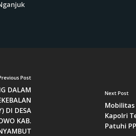
Nganjuk
Previous Post
NG DALAM
Next Post
EKEBALAN
Mobilitas
) DI DESA
Kapolri 
OWO KAB.
Patuhi P
ENYAMBUT