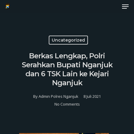
Men
Skip
to
Close
main
Menu
content
Uncategorized
Berkas Lengkap, Polri
Serahkan Bupati Nganjuk
dan 6 TSK Lain ke Kejari
Nganjuk
By
Admin Polres Nganjuk
8 Juli 2021
No Comments